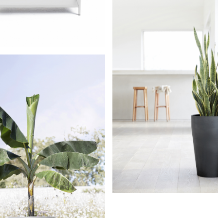
 Grow Table White Grey
Sankara High 75 D