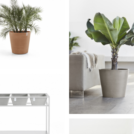
sterdam on Wheels 60
Terracotta
Amsterdam 4
Reservoi