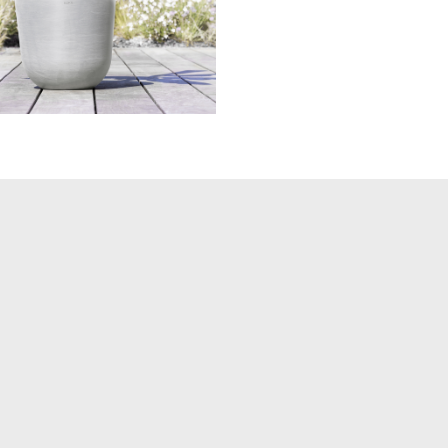
slo 45 Water Reservoir
White Grey
一樓