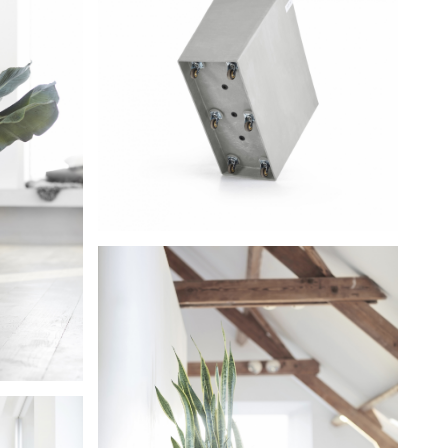
Paris on Wheels 85 White Grey
0 Water
r Taupe