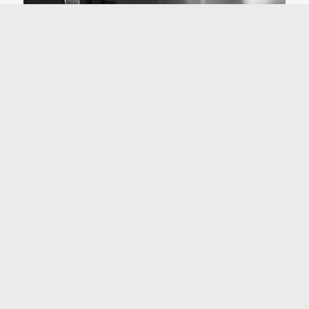
材質與設計都耐用
hhh
Cosapots 採用最優質的聚酯、玻璃纖維和天然