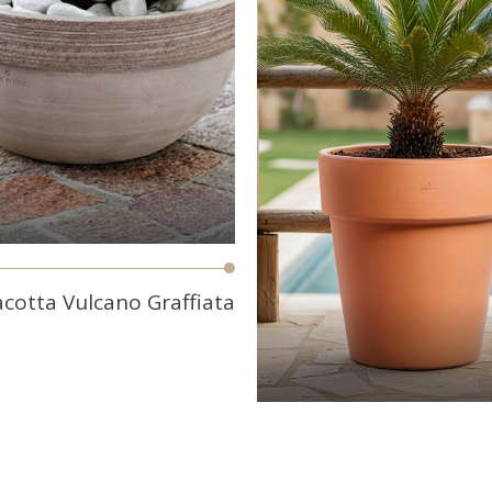
Coming So
acotta Vulcano Graffiata