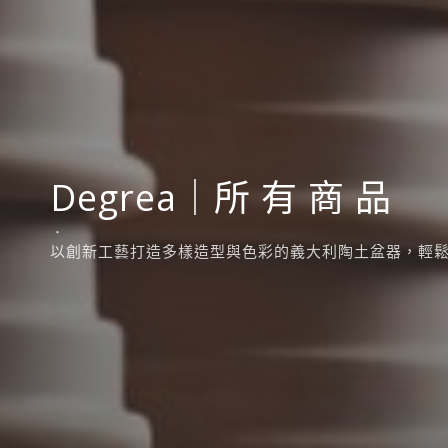
Degrea｜所 有 商 品
．
以創新工藝打造多樣造型與色彩的義大利陶土盆器，輕