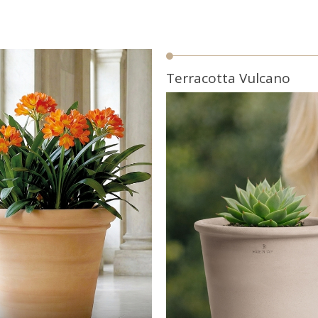
Terracotta Vulcano
oming Soon
Coming So