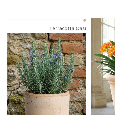
Terracotta Oasi
C
Coming Soon