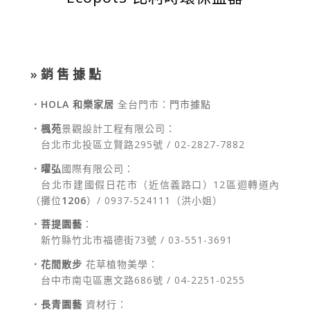
.
» 銷 售 據 點
．HOLA 和樂家居
全台門市：
門市據點
．楓苑
景觀設計工程有限公司：
．
台北市北投區立賢路295號 /
02-2827-7882
．曜弘
國際有限公司：
．
台北市建國假日花市（近信義路口）12區迴轉道內
（攤位
1206
）/ 0937-524111（洪小姐）
．菩提園藝
：
．
新竹縣竹北市福德街73號 / 03-551-3691
．花間散步
花草植物美學：
．
台中市南屯區惠文路686號 / 04-2251-0255
．長青園藝
資材行：